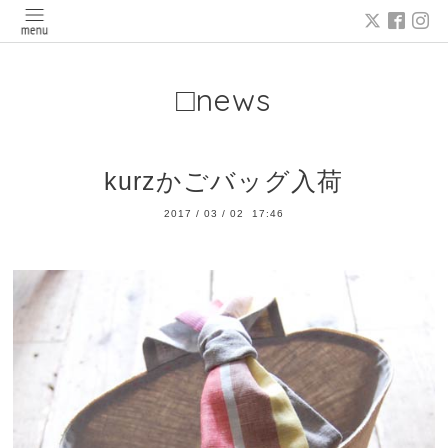
□news
kurzかごバッグ入荷
2017
/
03
/
02 17:46