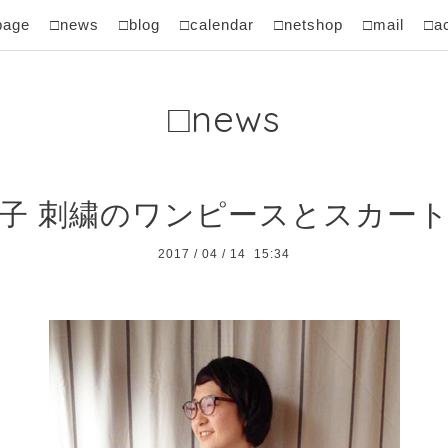
page
□news
□blog
□calendar
□netshop
□mail
□a
□news
子 刺繍のワンピースとスカー
2017
/
04
/
14 15:34