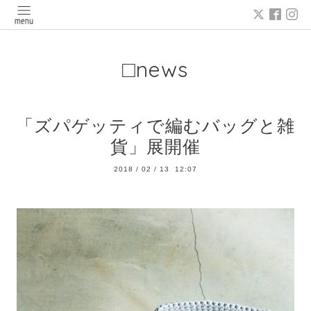
□news
「ズパゲッティで編むバッグと雑
貨」展開催
2018
/
02
/
13 12:07